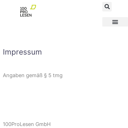
MEGAfoN NEWS AND FACTS
MEGAfoN Schulen
MEGAfoN Wegbereit
100ProLesen PATEN
Impressum
Angaben gemäß § 5 tmg
100ProLesen GmbH