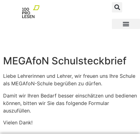
MEGAfoN NEWS AND FACTS
MEGAfoN Schulen
MEGAfoN Wegbereit
100ProLesen PATEN
MEGAfoN Schulsteckbrief
Liebe Lehrerinnen und Lehrer, wir freuen uns Ihre Schule
als MEGAfoN-Schule begrüßen zu dürfen.
Damit wir Ihren Bedarf besser einschätzen und bedienen
können, bitten wir Sie das folgende Formular
auszufüllen.
Vielen Dank!