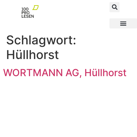
MEGAfoN NEWS AND FACTS
MEGAfoN Schulen
MEGAfoN Wegbereit
100ProLesen PATEN
Schlagwort:
Hüllhorst
WORTMANN AG, Hüllhorst