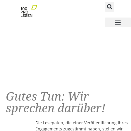
MEGAfoN NEWS AND FACTS
MEGAfoN Schulen
MEGAfoN Wegbereit
100ProLesen PATEN
Gutes Tun: Wir
sprechen darüber!
Die Lesepaten, die einer Veröffentlichung Ihres
Engagements zugestimmt haben, stellen wir