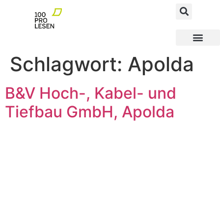
MEGAfoN NEWS AND FACTS
MEGAfoN Schulen
MEGAfoN Wegbereit
100ProLesen PATEN
Schlagwort:
Apolda
B&V Hoch-, Kabel- und
Tiefbau GmbH, Apolda