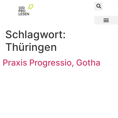
MEGAfoN NEWS AND FACTS
MEGAfoN Schulen
MEGAfoN Wegbereit
100ProLesen PATEN
Schlagwort:
Thüringen
Praxis Progressio, Gotha