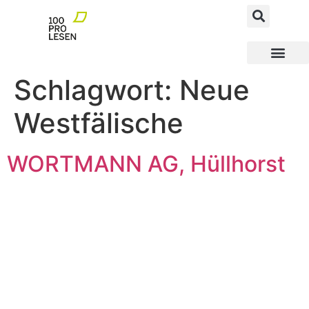
MEGAfoN NEWS AND FACTS
MEGAfoN Schulen
MEGAfoN Wegbereit
100ProLesen PATEN
Schlagwort:
Neue
Westfälische
WORTMANN AG, Hüllhorst