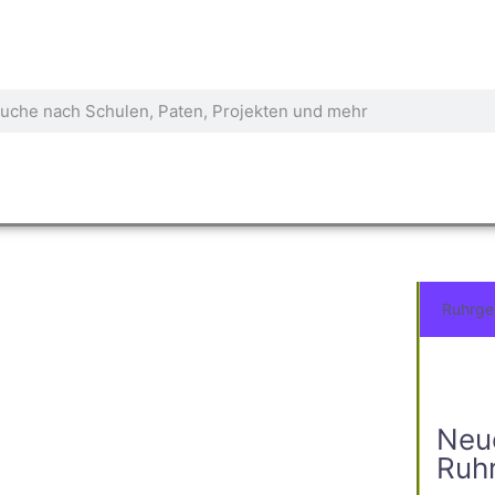
Ruhrge
Neu
Ruh